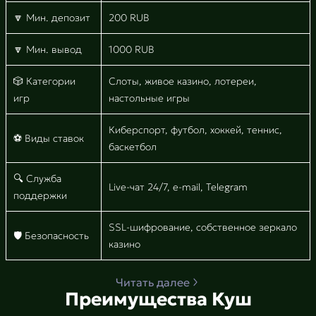
🔽 Мин. депозит
200 RUB
🔽 Мин. вывод
1000 RUB
🎲 Категории
Слоты, живое казино, лотереи,
игр
настольные игры
Киберспорт, футбол, хоккей, теннис,
⚽ Виды ставок
баскетбол
🔍 Служба
Live-чат 24/7, e-mail, Telegram
поддержки
SSL-шифрование, собственное зеркало
🛡️ Безопасность
казино
Читать далее
Преимущества Куш